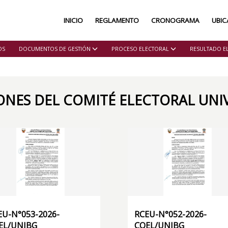
INICIO
REGLAMENTO
CRONOGRAMA
UBIC
OS
DOCUMENTOS DE GESTIÓN
PROCESO ELECTORAL
RESULTADO E
ONES DEL COMITÉ ELECTORAL UNIV
EU-N°053-2026-
RCEU-N°052-2026-
EL/UNJBG
COEL/UNJBG