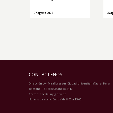
07 agosto 2026
05 a
CONTÁCTENOS
Dirección: Av. Miraflores s/n, Ciudad UniversitariaTacna, Perú
Teléfono: +51 583000 anexo 2410
Correo: coel@unjbg.edu.pe
Horario de atención: L-V de 8:00 a 15:00